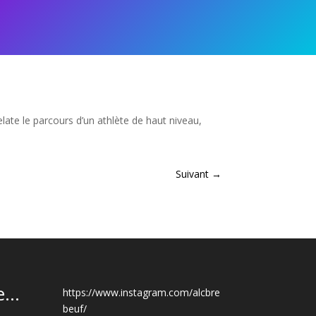
elate le parcours d’un athlète de haut niveau,
Suivant
→
...
https://www.instagram.com/alcbre
beuf/