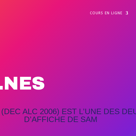
COURS EN LIGNE
.NES
DEC ALC 2006) EST L’UNE DES DE
D’AFFICHE DE SAM