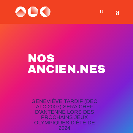
NOS
ANCIEN.NES
GENEVIÈVE TARDIF (DEC
ALC 2007) SERA CHEF
D’ANTENNE LORS DES
PROCHAINS JEUX
OLYMPIQUES D’ÉTÉ DE
2024