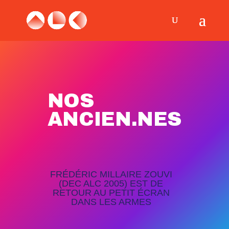
NOS
ANCIEN.NES
FRÉDÉRIC MILLAIRE ZOUVI
(DEC ALC 2005) EST DE
RETOUR AU PETIT ÉCRAN
DANS LES ARMES