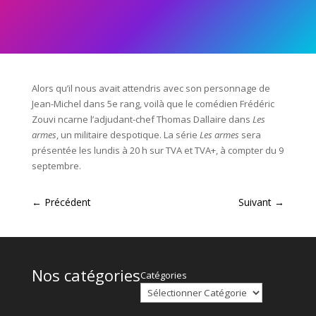
Alors qu’il nous avait attendris avec son personnage de
Jean-Michel dans 5e rang, voilà que le comédien Frédéric
Zouvi ncarne l’adjudant-chef Thomas Dallaire dans
Les
armes
, un militaire despotique. La série
Les armes
sera
présentée les lundis à 20 h sur TVA et TVA+, à compter du 9
septembre.
←
Précédent
Suivant
→
Nos catégories
Catégories