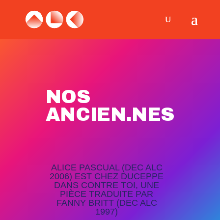
NOS
ANCIEN.NES
ALICE PASCUAL (DEC ALC
2006) EST CHEZ DUCEPPE
DANS CONTRE TOI, UNE
PIÈCE TRADUITE PAR
FANNY BRITT (DEC ALC
1997)