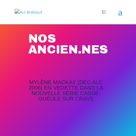
NOS
ANCIEN.NES
MYLÈNE MACKAY (DEC ALC
2006) EN VEDETTE DANS LA
NOUVELLE SÉRIE CASSE-
GUEULE SUR CRAVE