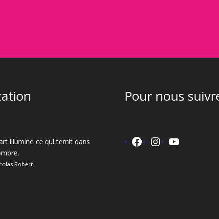
tation
Pour nous suivre
Facebook
Instagram
YouTube
art illumine ce qui ternit dans
'ombre.
colas Robert