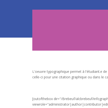
L'oeuvre typographique permet à l'étudiant.e de t
celle-ci pour une citation graphique ou dans le 
[outofthebox dir="/Brebeuf/alcbrebeuf/info
viewrole="administrator|author|contributor|edi