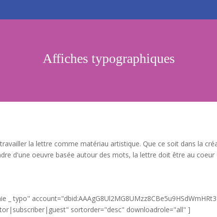
Affiches typographiques
ravailler la lettre comme matériau artistique. Que ce soit dans la cré
cadre d'une oeuvre basée autour des mots, la lettre doit être au coeur
graphie _ typo" account="dbid:AAAgG8Ul2MG8UMzz8CBe5u9HSdWmHRt
tor|subscriber|guest" sortorder="desc" downloadrole="all" ]