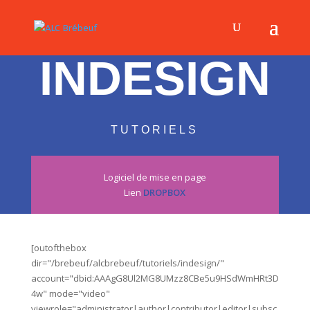
INDESIGN
TUTORIELS
Logiciel de mise en page
Lien
DROPBOX
[outofthebox
dir="/brebeuf/alcbrebeuf/tutoriels/indesign/"
account="dbid:AAAgG8Ul2MG8UMzz8CBe5u9HSdWmHRt3D
4w" mode="video"
viewrole="administrator|author|contributor|editor|subsc