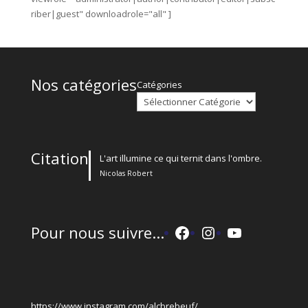
riber|guest" downloadrole="all" ]
Nos catégories
Catégories
Citation
L'art illumine ce qui ternit dans l'ombre.
Nicolas Robert
Facebook
Instagram
YouTube
Pour nous suivre...
https://www.instagram.com/alcbrebeuf/