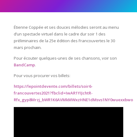
Étienne Coppée et ses douces mélodies seront au menu
d’un spectacle virtuel dans le cadre dur soir 1 des
préliminaires de la 25e édition des Francouvertes le 30
mars prochain.
Pour écouter quelques-unes de ses chansons, voir son
BandCamp
.
Pour vous procurer vos billets:
https://lepointdevente.com/billets/soir6-
francouvertes2021?fbclid=IwAR1YIJchtR-
Rfx_gyp8Mrzj_bWR1K6AVMkMWxzHNE1dMsvs1NY0wuexxbwo