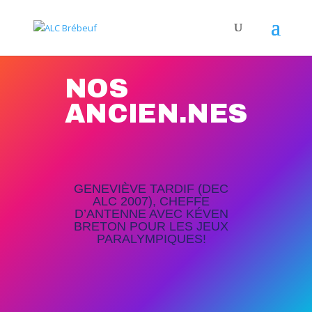
NOS
ANCIEN.NES
GENEVIÈVE TARDIF (DEC
ALC 2007), CHEFFE
D’ANTENNE AVEC KÉVEN
BRETON POUR LES JEUX
PARALYMPIQUES!