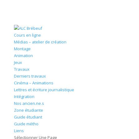
Cours en ligne
Médias – atelier de création
Montage
Animation
Jeux
Travaux
Derniers travaux
Cinéma – Animations
Lettres et écriture journalistique
Intégration
Nos ancien.ne.s
Zone étudiante
Guide étudiant
Guide métho
Liens
Sélectionner Une Page