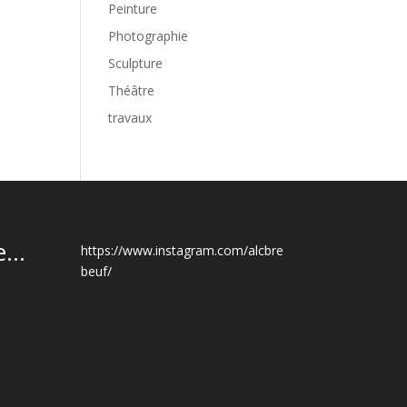
Peinture
Photographie
Sculpture
Théâtre
travaux
...
https://www.instagram.com/alcbre
beuf/