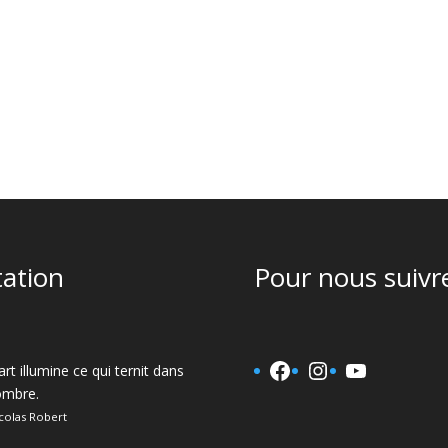
tation
Pour nous suivre
Facebook
Instagram
YouTube
art illumine ce qui ternit dans
'ombre.
colas Robert