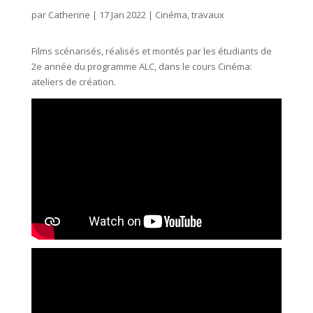
par
Catherine
|
17 Jan 2022
|
Cinéma
,
travaux
Films scénarisés, réalisés et montés par les étudiants de
2e année du programme ALC, dans le cours Cinéma:
ateliers de création.