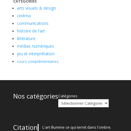
CATÉGORIES
arts visuels & design
cinéma
communications
histoire de l'art
littérature
médias numériques
jeu et interprétation
cours complémentaires
Nos catégories
Catégories
Citation
L'art illumine ce qui ternit dans l'ombre.