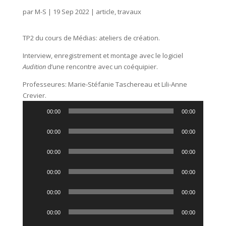
par
M-S
|
19 Sep 2022
|
article
,
travaux
TP2 du cours de Médias: ateliers de création.
Interview, enregistrement et montage avec le logiciel
Audition
d’une rencontre avec un coéquipier.
Professeures: Marie-Stéfanie Taschereau et Lili-Anne
Crevier.
Lecteur
00:00
00:00
audio
Lecteur
00:00
00:00
audio
Lecteur
00:00
00:00
audio
Lecteur
00:00
00:00
audio
Lecteur
00:00
00:00
audio
Lecteur
00:00
00:00
audio