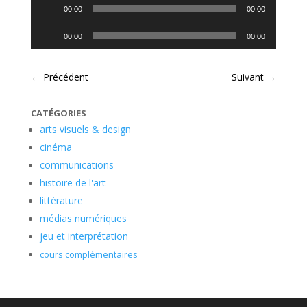
Lecteur
00:00
00:00
audio
Lecteur
00:00
00:00
audio
←
Précédent
Suivant
→
CATÉGORIES
arts visuels & design
cinéma
communications
histoire de l'art
littérature
médias numériques
jeu et interprétation
cours complémentaires