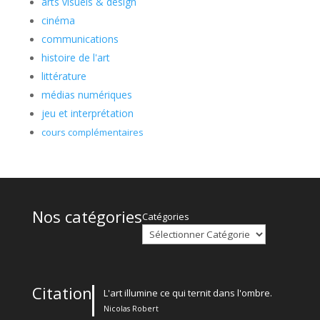
arts visuels & design
cinéma
communications
histoire de l'art
littérature
médias numériques
jeu et interprétation
cours complémentaires
Nos catégories
Catégories
Citation
L'art illumine ce qui ternit dans l'ombre.
Nicolas Robert