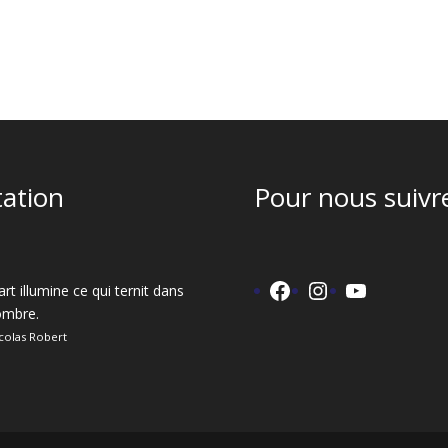
tation
Pour nous suivre
Facebook
Instagram
YouTube
art illumine ce qui ternit dans
'ombre.
colas Robert