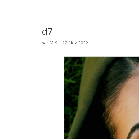
d7
par
M-S
|
12 Nov 2022