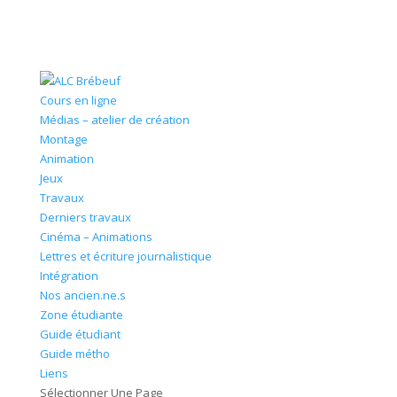
Cours en ligne
Médias – atelier de création
Montage
Animation
Jeux
Travaux
Derniers travaux
Cinéma – Animations
Lettres et écriture journalistique
Intégration
Nos ancien.ne.s
Zone étudiante
Guide étudiant
Guide métho
Liens
Sélectionner Une Page