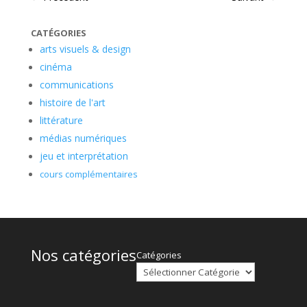
CATÉGORIES
arts visuels & design
cinéma
communications
histoire de l'art
littérature
médias numériques
jeu et interprétation
cours complémentaires
Nos catégories
Catégories