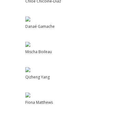
Chloé Chicoine-Diaz
Danaé Gamache
Mischa Boileau
Qizheng Yang
Fiona Matthews