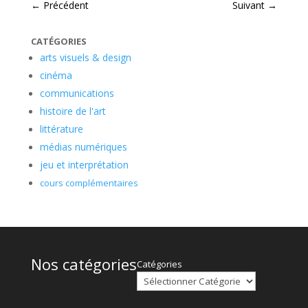
←
Précédent
Suivant
→
CATÉGORIES
arts visuels & design
cinéma
communications
histoire de l'art
littérature
médias numériques
jeu et interprétation
cours complémentaires
Nos catégories
Catégories