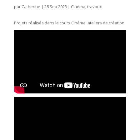
par
Catherine
|
28 Sep 2023
|
Cinéma
,
travaux
Projets réalisés dans le cours Cinéma: ateliers de création