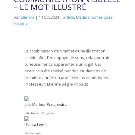
– LE MOT ILLUSTRÉ
par
Etienne
|
14 Oct 2024
|
article
,
Médias numériques
,
travaux
La combinaison d’un mot et d’une illustration
simple afin d’en appuyer le sens, cela pourrait
curieusement s’apparenter à un logo! Cet
exercice a été réalisé par des étudiant.es de
première année du profil Médias numériques.
Professeur: Etienne Bégin-Thibault
Julia Madour-Wingrowicz
Julia Madour-Wingrowicz
Lhassa Lewin
Lhassa Lewin