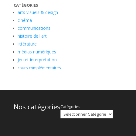
CATÉGORIES
arts visuels & design
cinéma
communications
histoire de l'art
littérature
médias numériques
jeu et interprétation
cours complémentaires
Nos catégories
Catégories