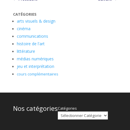
CATÉGORIES
arts visuels & design
cinéma
communications
histoire de l'art
littérature
médias numériques
jeu et interprétation
cours complémentaires
Nos catégories
Catégories