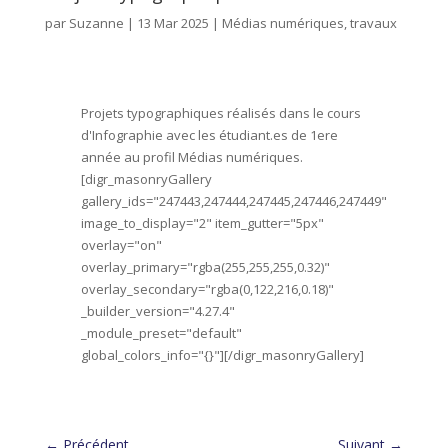
par
Suzanne
|
13 Mar 2025
|
Médias numériques
,
travaux
Projets typographiques réalisés dans le cours
d'Infographie avec les étudiant.es de 1ere
année au profil Médias numériques.
[digr_masonryGallery
gallery_ids="247443,247444,247445,247446,247449"
image_to_display="2" item_gutter="5px"
overlay="on"
overlay_primary="rgba(255,255,255,0.32)"
overlay_secondary="rgba(0,122,216,0.18)"
_builder_version="4.27.4"
_module_preset="default"
global_colors_info="{}"][/digr_masonryGallery]
←
Précédent
Suivant
→