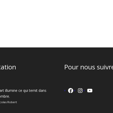
tation
Pour nous suivre
Facebook
Instagram
YouTube
art illumine ce qui ternit dans
'ombre.
colas Robert